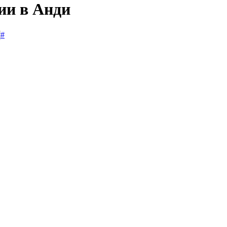
ии в Анди
#