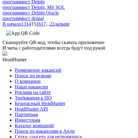
программист Delphi
программист Delphi, MS SQL
программист Delphi Oracle
программист drupal
В начало
13
14
15
16
17
...
22
дальше
Сканируйте QR-код, чтобы скачать приложение
И чаты с работодателями всегда будут под рукой
HeadHunter
Размещение вакансий
Поиск по резюме
О компании
Наши вакансии
Реклама на сайте
Требования к ПО
Безопасный HeadHunter
HeadHunter API
Партнерам
Инвесторам
Каталог компаний
Поиск по вакансиям в Анди
Сетка: соцсеть для нетворкинга