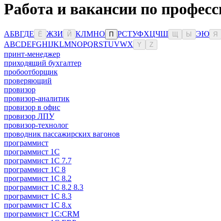
Работа и вакансии по професс
А
Б
В
Г
Д
Е
Ж
З
И
К
Л
М
Н
О
Р
С
Т
У
Ф
Х
Ц
Ч
Ш
Э
Ю
Ё
Й
П
Щ
Ы
Я
A
B
C
D
E
F
G
H
I
J
K
L
M
N
O
P
Q
R
S
T
U
V
W
X
Y
Z
принт-менеджер
приходящий бухгалтер
пробоотборщик
проверяющий
провизор
провизор-аналитик
провизор в офис
провизор ЛПУ
провизор-технолог
проводник пассажирских вагонов
программист
программист 1C
программист 1C 7.7
программист 1C 8
программист 1C 8.2
программист 1С 8.2 8.3
программист 1С 8.3
программист 1С 8.х
программист 1С:CRM