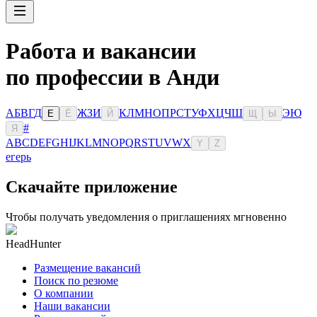
Работа и вакансии
по профессии в Анди
А
Б
В
Г
Д
Ж
З
И
К
Л
М
Н
О
П
Р
С
Т
У
Ф
Х
Ц
Ч
Ш
Э
Ю
Е
Ё
Й
Щ
Ы
#
Я
A
B
C
D
E
F
G
H
I
J
K
L
M
N
O
P
Q
R
S
T
U
V
W
X
Y
Z
егерь
Скачайте приложение
Чтобы получать уведомления о приглашениях мгновенно
HeadHunter
Размещение вакансий
Поиск по резюме
О компании
Наши вакансии