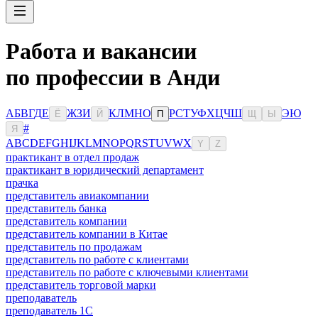
Работа и вакансии
по профессии в Анди
А
Б
В
Г
Д
Е
Ж
З
И
К
Л
М
Н
О
Р
С
Т
У
Ф
Х
Ц
Ч
Ш
Э
Ю
Ё
Й
П
Щ
Ы
#
Я
A
B
C
D
E
F
G
H
I
J
K
L
M
N
O
P
Q
R
S
T
U
V
W
X
Y
Z
практикант в отдел продаж
практикант в юридический департамент
прачка
представитель авиакомпании
представитель банка
представитель компании
представитель компании в Китае
представитель по продажам
представитель по работе с клиентами
представитель по работе с ключевыми клиентами
представитель торговой марки
преподаватель
преподаватель 1С