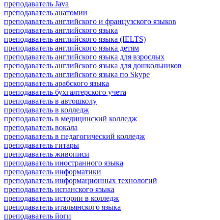
преподаватель Java
преподаватель анатомии
преподаватель английского и французского языков
преподаватель английского языка
преподаватель английского языка (IELTS)
преподаватель английского языка детям
преподаватель английского языка для взрослых
преподаватель английского языка для дошкольников
преподаватель английского языка по Skype
преподаватель арабского языка
преподаватель бухгалтерского учета
преподаватель в автошколу
преподаватель в колледж
преподаватель в медицинский колледж
преподаватель вокала
преподаватель в педагогический колледж
преподаватель гитары
преподаватель живописи
преподаватель иностранного языка
преподаватель информатики
преподаватель информационных технологий
преподаватель испанского языка
преподаватель истории в колледж
преподаватель итальянского языка
преподаватель йоги