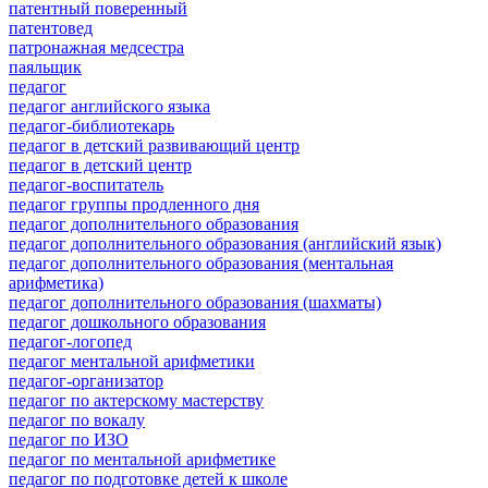
патентный поверенный
патентовед
патронажная медсестра
паяльщик
педагог
педагог английского языка
педагог-библиотекарь
педагог в детский развивающий центр
педагог в детский центр
педагог-воспитатель
педагог группы продленного дня
педагог дополнительного образования
педагог дополнительного образования (английский язык)
педагог дополнительного образования (ментальная
арифметика)
педагог дополнительного образования (шахматы)
педагог дошкольного образования
педагог-логопед
педагог ментальной арифметики
педагог-организатор
педагог по актерскому мастерству
педагог по вокалу
педагог по ИЗО
педагог по ментальной арифметике
педагог по подготовке детей к школе