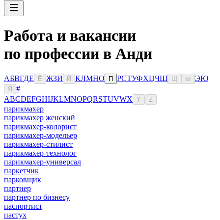
Работа и вакансии
по профессии в Анди
А
Б
В
Г
Д
Е
Ж
З
И
К
Л
М
Н
О
Р
С
Т
У
Ф
Х
Ц
Ч
Ш
Э
Ю
Ё
Й
П
Щ
Ы
#
Я
A
B
C
D
E
F
G
H
I
J
K
L
M
N
O
P
Q
R
S
T
U
V
W
X
Y
Z
парикмахер
парикмахер женский
парикмахер-колорист
парикмахер-модельер
парикмахер-стилист
парикмахер-технолог
парикмахер-универсал
паркетчик
парковщик
партнер
партнер по бизнесу
паспортист
пастух