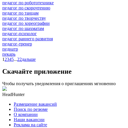
педагог по робототехнике
педагог по скорочтению
педагог по танцам
педагог по творчеству
педагог по хореографии
педагог по шахматам
педагог-психолог
педагог раннего развития
педагог-тренер
педиатр
пекарь
1
2
3
4
5
...
22
дальше
Скачайте приложение
Чтобы получать уведомления о приглашениях мгновенно
HeadHunter
Размещение вакансий
Поиск по резюме
О компании
Наши вакансии
Реклама на сайте