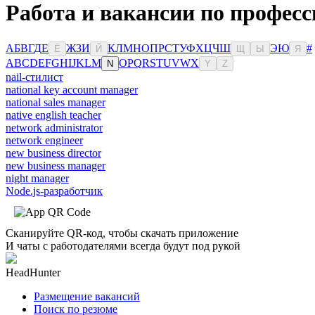
Работа и вакансии по професс
А
Б
В
Г
Д
Е
Ж
З
И
К
Л
М
Н
О
П
Р
С
Т
У
Ф
Х
Ц
Ч
Ш
Э
Ю
#
Ё
Й
Щ
Ы
Я
A
B
C
D
E
F
G
H
I
J
K
L
M
O
P
Q
R
S
T
U
V
W
X
N
Y
Z
nail-стилист
national key account manager
national sales manager
native english teacher
network administrator
network engineer
new business director
new business manager
night manager
Node.js-разработчик
Сканируйте QR-код, чтобы скачать приложение
И чаты с работодателями всегда будут под рукой
HeadHunter
Размещение вакансий
Поиск по резюме