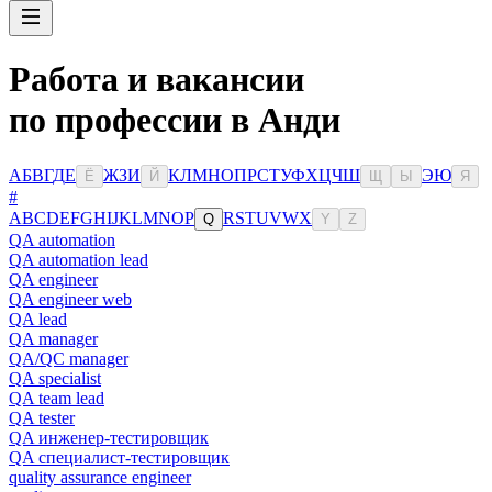
Работа и вакансии
по профессии в Анди
А
Б
В
Г
Д
Е
Ж
З
И
К
Л
М
Н
О
П
Р
С
Т
У
Ф
Х
Ц
Ч
Ш
Э
Ю
Ё
Й
Щ
Ы
Я
#
A
B
C
D
E
F
G
H
I
J
K
L
M
N
O
P
R
S
T
U
V
W
X
Q
Y
Z
QA automation
QA automation lead
QA engineer
QA engineer web
QA lead
QA manager
QA/QC manager
QA specialist
QA team lead
QA tester
QA инженер-тестировщик
QA специалист-тестировщик
quality assurance engineer