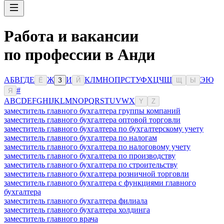
Работа и вакансии
по профессии в Анди
А
Б
В
Г
Д
Е
Ж
И
К
Л
М
Н
О
П
Р
С
Т
У
Ф
Х
Ц
Ч
Ш
Э
Ю
Ё
З
Й
Щ
Ы
#
Я
A
B
C
D
E
F
G
H
I
J
K
L
M
N
O
P
Q
R
S
T
U
V
W
X
Y
Z
заместитель главного бухгалтера группы компаний
заместитель главного бухгалтера оптовой торговли
заместитель главного бухгалтера по бухгалтерскому учету
заместитель главного бухгалтера по налогам
заместитель главного бухгалтера по налоговому учету
заместитель главного бухгалтера по производству
заместитель главного бухгалтера по строительству
заместитель главного бухгалтера розничной торговли
заместитель главного бухгалтера с функциями главного
бухгалтера
заместитель главного бухгалтера филиала
заместитель главного бухгалтера холдинга
заместитель главного врача