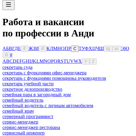
Работа и вакансии
по профессии в Анди
А
Б
В
Г
Д
Е
Ж
З
И
К
Л
М
Н
О
П
Р
Т
У
Ф
Х
Ц
Ч
Ш
Э
Ю
Ё
Й
С
Щ
Ы
#
Я
A
B
C
D
E
F
G
H
I
J
K
L
M
N
O
P
Q
R
S
T
U
V
W
X
Y
Z
секретарь суда
секретарь с функциями офис-менеджера
секретарь с функциями помощника руководителя
секретарь учебной части
секретное делопроизводство
семейная пара в загородный дом
семейный водитель
семейный водитель с личным автомобилем
семейный врач
серверный программист
сервис-менеджер
сервис-менеджер ресторана
сервисный инженер