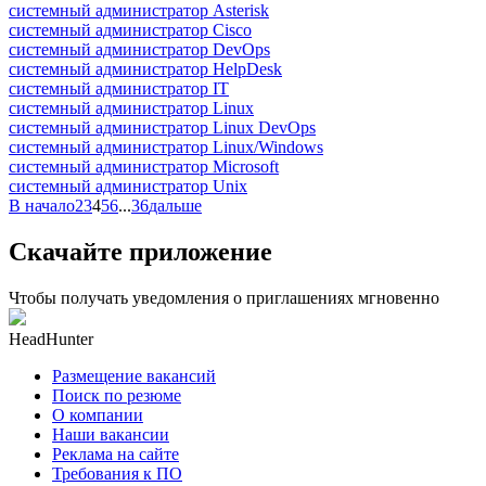
системный администратор Asterisk
системный администратор Cisco
системный администратор DevOps
системный администратор HelpDesk
системный администратор IT
системный администратор Linux
системный администратор Linux DevOps
системный администратор Linux/Windows
системный администратор Microsoft
системный администратор Unix
В начало
2
3
4
5
6
...
36
дальше
Скачайте приложение
Чтобы получать уведомления о приглашениях мгновенно
HeadHunter
Размещение вакансий
Поиск по резюме
О компании
Наши вакансии
Реклама на сайте
Требования к ПО