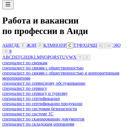
Работа и вакансии
по профессии в Анди
А
Б
В
Г
Д
Е
Ж
З
И
К
Л
М
Н
О
П
Р
Т
У
Ф
Х
Ц
Ч
Ш
Э
Ю
Ё
Й
С
Щ
Ы
#
Я
A
B
C
D
E
F
G
H
I
J
K
L
M
N
O
P
Q
R
S
T
U
V
W
X
Y
Z
специалист по сверкам
специалист по связям с общественностью
специалист по связям с общественностью и корпоративным
мероприятиям
специалист по сервисному обслуживанию
специалист по сервису
специалист по сервису и туризму
специалист по сертификации
специалист по сертификации продукции
специалист по системам безопасности
специалист по системе 1С
специалист по сканированию документов
специалист по складским операциям