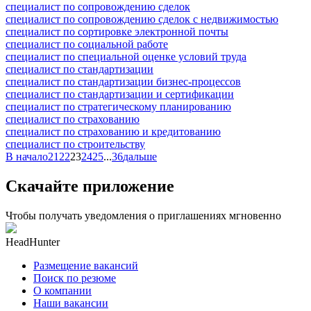
специалист по сопровождению сделок
специалист по сопровождению сделок с недвижимостью
специалист по сортировке электронной почты
специалист по социальной работе
специалист по специальной оценке условий труда
специалист по стандартизации
специалист по стандартизации бизнес-процессов
специалист по стандартизации и сертификации
специалист по стратегическому планированию
специалист по страхованию
специалист по страхованию и кредитованию
специалист по строительству
В начало
21
22
23
24
25
...
36
дальше
Скачайте приложение
Чтобы получать уведомления о приглашениях мгновенно
HeadHunter
Размещение вакансий
Поиск по резюме
О компании
Наши вакансии