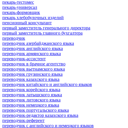
пекарь-тестомес
пекарь-универсал
пекарь-формовщик
пекарь хлебобулочных изделий
пенсионный консультант
первый заместитель генерального директора
первый заместитель главного бухгалтера
переводчик
переводчик азербайджанского языка
переводчик английского языка
переводчик армянского языка
переводчик-ассистент
переводчик в брачное агентство
переводчик вьетнамского языка
переводчик грузинского языка
переводчик казахского языка
переводчик китайского и английского языков
переводчик корейского языка
переводчик латышского языка
переводчик литовского языка
переводчик немецкого языка
переводчик португальского языка
переводчик-редактор казахского языка
переводчик-референт
переводчик с английского и немецкого языков