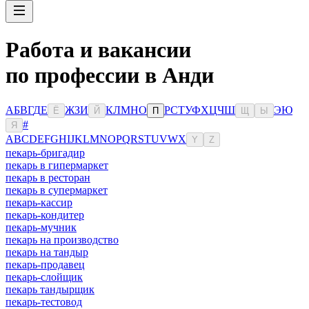
Работа и вакансии
по профессии в Анди
А
Б
В
Г
Д
Е
Ж
З
И
К
Л
М
Н
О
Р
С
Т
У
Ф
Х
Ц
Ч
Ш
Э
Ю
Ё
Й
П
Щ
Ы
#
Я
A
B
C
D
E
F
G
H
I
J
K
L
M
N
O
P
Q
R
S
T
U
V
W
X
Y
Z
пекарь-бригадир
пекарь в гипермаркет
пекарь в ресторан
пекарь в супермаркет
пекарь-кассир
пекарь-кондитер
пекарь-мучник
пекарь на производство
пекарь на тандыр
пекарь-продавец
пекарь-слойщик
пекарь тандырщик
пекарь-тестовод