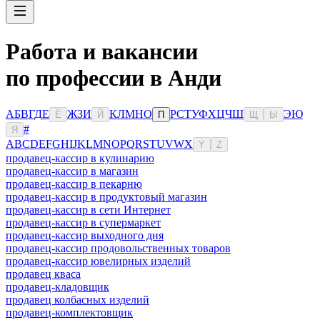
Работа и вакансии
по профессии в Анди
А
Б
В
Г
Д
Е
Ж
З
И
К
Л
М
Н
О
Р
С
Т
У
Ф
Х
Ц
Ч
Ш
Э
Ю
Ё
Й
П
Щ
Ы
#
Я
A
B
C
D
E
F
G
H
I
J
K
L
M
N
O
P
Q
R
S
T
U
V
W
X
Y
Z
продавец-кассир в кулинарию
продавец-кассир в магазин
продавец-кассир в пекарню
продавец-кассир в продуктовый магазин
продавец-кассир в сети Интернет
продавец-кассир в супермаркет
продавец-кассир выходного дня
продавец-кассир продовольственных товаров
продавец-кассир ювелирных изделий
продавец кваса
продавец-кладовщик
продавец колбасных изделий
продавец-комплектовщик