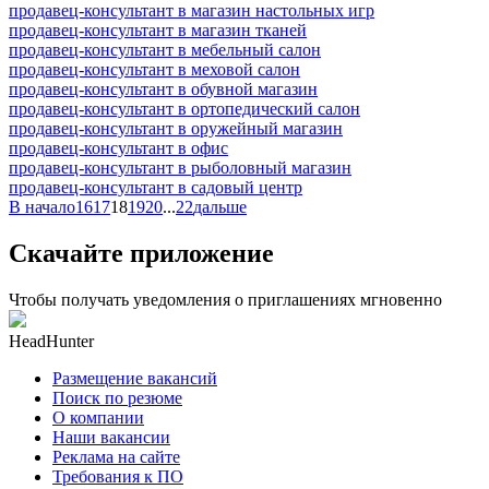
продавец-консультант в магазин настольных игр
продавец-консультант в магазин тканей
продавец-консультант в мебельный салон
продавец-консультант в меховой салон
продавец-консультант в обувной магазин
продавец-консультант в ортопедический салон
продавец-консультант в оружейный магазин
продавец-консультант в офис
продавец-консультант в рыболовный магазин
продавец-консультант в садовый центр
В начало
16
17
18
19
20
...
22
дальше
Скачайте приложение
Чтобы получать уведомления о приглашениях мгновенно
HeadHunter
Размещение вакансий
Поиск по резюме
О компании
Наши вакансии
Реклама на сайте
Требования к ПО