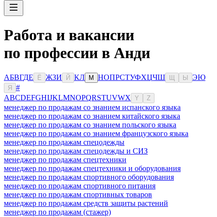
Работа и вакансии
по профессии в Анди
А
Б
В
Г
Д
Е
Ж
З
И
К
Л
Н
О
П
Р
С
Т
У
Ф
Х
Ц
Ч
Ш
Э
Ю
Ё
Й
М
Щ
Ы
#
Я
A
B
C
D
E
F
G
H
I
J
K
L
M
N
O
P
Q
R
S
T
U
V
W
X
Y
Z
менеджер по продажам со знанием испанского языка
менеджер по продажам со знанием китайского языка
менеджер по продажам со знанием польского языка
менеджер по продажам со знанием французского языка
менеджер по продажам спецодежды
менеджер по продажам спецодежды и СИЗ
менеджер по продажам спецтехники
менеджер по продажам спецтехники и оборудования
менеджер по продажам спортивного оборудования
менеджер по продажам спортивного питания
менеджер по продажам спортивных товаров
менеджер по продажам средств защиты растений
менеджер по продажам (стажер)