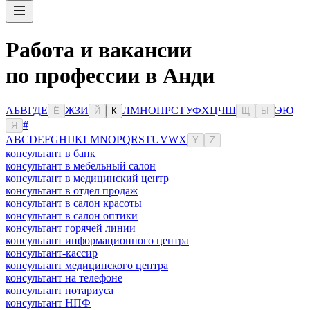
Работа и вакансии
по профессии в Анди
А
Б
В
Г
Д
Е
Ж
З
И
Л
М
Н
О
П
Р
С
Т
У
Ф
Х
Ц
Ч
Ш
Э
Ю
Ё
Й
К
Щ
Ы
#
Я
A
B
C
D
E
F
G
H
I
J
K
L
M
N
O
P
Q
R
S
T
U
V
W
X
Y
Z
консультант в банк
консультант в мебельный салон
консультант в медицинский центр
консультант в отдел продаж
консультант в салон красоты
консультант в салон оптики
консультант горячей линии
консультант информационного центра
консультант-кассир
консультант медицинского центра
консультант на телефоне
консультант нотариуса
консультант НПФ