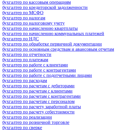
бухгалтер по кассовым операциям
бухгалтер по кредиторской задолженности
бухгалтер по МСФО
бухгалтер по налогам
бухгалтер по налоговому учету
бухгалтер по начислению квартплаты
бухгалтер по начислению коммунальных платежей
бухгалтер по НДС
бухгалтер по обработке первичной документации
бухгалтер по основным средствам и авансовым отчетам
бухгалтер по отчетности
бухгалтер по платежам
бухгалтер по работе с клиентами
бухгалтер по работе с контрагентами
бухгалтер по работе с подотчетными лицами
бухгалтер по расходам
бухгалтер по расчетам с дебиторами
бухгалтер по расчетам с клиентами
бухгалтер по расчетам с контрагентами
бухгалтер по расчетам с персоналом
бухгалтер по расчету заработной платы
бухгалтер по расчету себестоимости
бухгалтер по реализации
бухгалтер по розничной торговле
бухгалтер по сверке