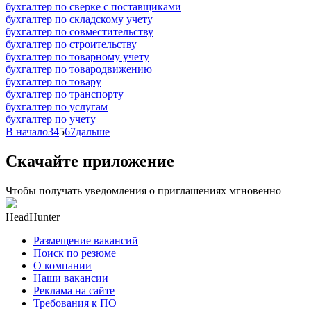
бухгалтер по сверке с поставщиками
бухгалтер по складскому учету
бухгалтер по совместительству
бухгалтер по строительству
бухгалтер по товарному учету
бухгалтер по товародвижению
бухгалтер по товару
бухгалтер по транспорту
бухгалтер по услугам
бухгалтер по учету
В начало
3
4
5
6
7
дальше
Скачайте приложение
Чтобы получать уведомления о приглашениях мгновенно
HeadHunter
Размещение вакансий
Поиск по резюме
О компании
Наши вакансии
Реклама на сайте
Требования к ПО