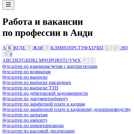
Работа и вакансии
по профессии в Анди
А
В
Г
Д
Е
Ж
З
И
К
Л
М
Н
О
П
Р
С
Т
У
Ф
Х
Ц
Ч
Ш
Э
Ю
Б
Ё
Й
Щ
Ы
#
Я
A
B
C
D
E
F
G
H
I
J
K
L
M
N
O
P
Q
R
S
T
U
V
W
X
Y
Z
бухгалтер по взаиморасчетам с контрагентами
бухгалтер по возвратам
бухгалтер по выписке
бухгалтер по выписке накладных
бухгалтер по выписке ТТН
бухгалтер по дебиторской задолженности
бухгалтер по документообороту
бухгалтер по заработной плате и кадрам
бухгалтер по заработной плате и кадровому делопроизводству
бухгалтер по затратам
бухгалтер по импорту
бухгалтер по инвентаризации
бухгалтер по кассовой дисциплине