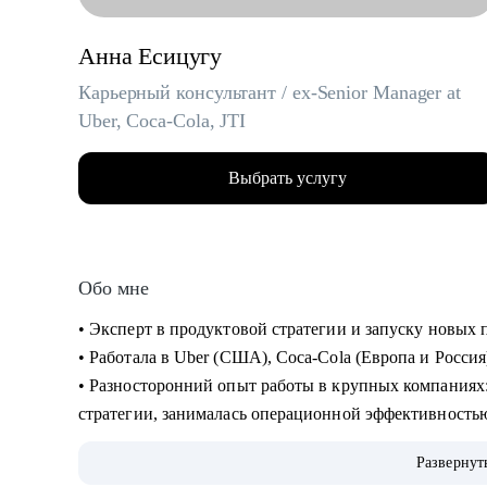
Анна Есицугу
Карьерный консультант / ex-Senior Manager at
Uber, Coca-Cola, JTI
Выбрать услугу
Обо мне
• Эксперт в продуктовой стратегии и запуску новы
• Работала в Uber (США), Coca-Cola (Европа и Россия
• Разносторонний опыт работы в крупных компаниях: запускала новые продукты, составляла
стратегии, занималась операционной эффективность
• Лидировала запуск quick commerce продукта в США «Uber Eats Market», а также создала сеть
Развернут
дарксторов для линии косметики Дженнифер Энистон