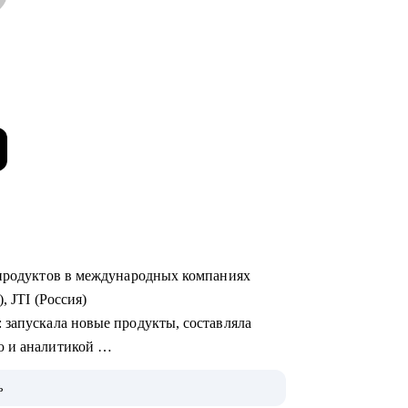
х продуктов в международных компаниях
), JTI (Россия)
ю и аналитикой
ь
 на Uber Eats