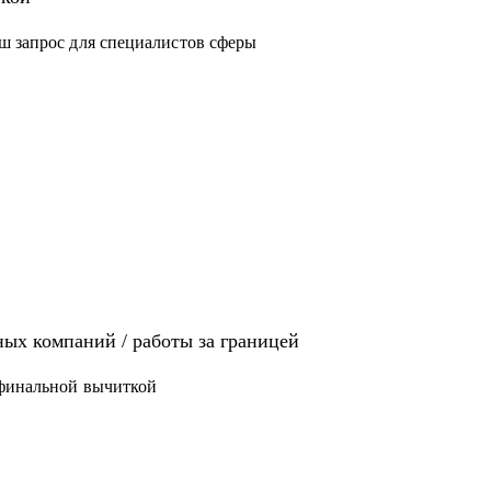
ш запрос для специалистов сферы
иях: Analytics, Strategy & Ops, Go-To-Market,
щет там работу
 / ЕВ1-А
ых компаний / работы за границей
 финальной вычиткой