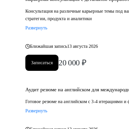
Кому могу помочь:
Консультация на различные карьерные темы под ва
Мои консультации подойдут тем, кто:
стратегии, продукта и аналитики
• Хочет найти работу в IT, FMCG, e-commerce на позиц
Развернуть
Product Management, Project Management
• Планирует переехать в Европу или США или уже и
• Думает об иммиграции в США по визе талантов О1
Ближайшая запись
13 августа 2026
• Хочет поступить в топовые бизнес школы в Европе
20 000
₽
Записаться
Аудит резюме на английском для международн
Готовое резюме на английском с 3-4 итерациями и
Развернуть