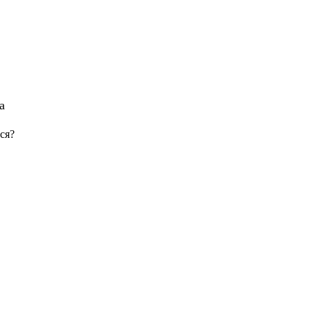
а
ся?