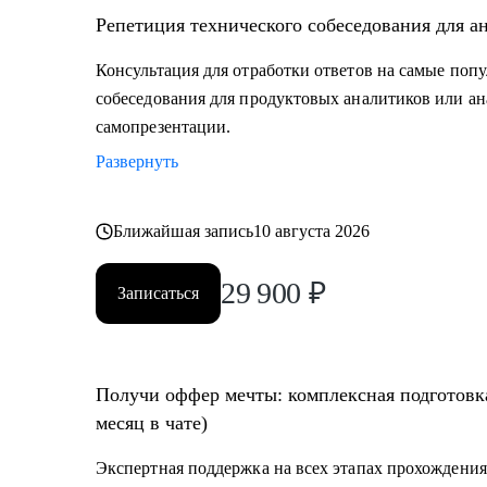
• Junior и Middle Продуктовым аналитикам, аналитик
Репетиция технического собеседования для а
повысить свой грейд;
• Выпускникам и студентам, которые ищут свою перв
Консультация для отработки ответов на самые поп
• Аналитикам, которые хотят перейти из стартапа в 
собеседования для продуктовых аналитиков или ан
• Тем, кто хочет перейти в IT и аналитику из смежно
самопрезентации.
• Всем IT-специалистам, которые хотят релоцировать
Развернуть
Ближайшая запись
10 августа 2026
29 900
₽
Записаться
Получи оффер мечты: комплексная подготовка
месяц в чате)
Экспертная поддержка на всех этапах прохождения