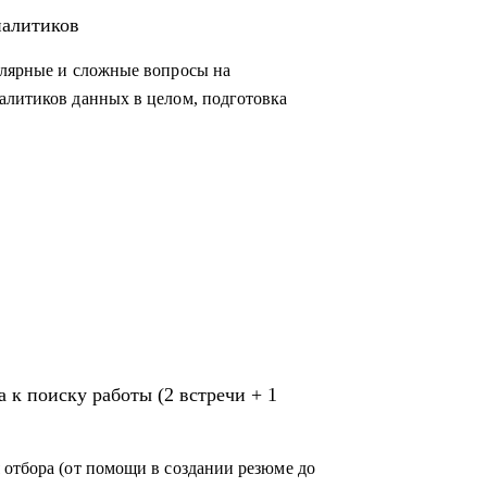
ам данных и продаж, которые хотят
налитиков
ую работу в аналитике;
улярные и сложные вопросы на
корпорацию;
алитиков данных в целом, подготовка
й сферы;
ся в Испанию и работать удаленно
 к поиску работы (2 встречи + 1
 отбора (от помощи в создании резюме до