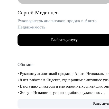
Сергей Мединцев
Руководитель аналитиков продаж в Авито
Недвижимость
Выбрать услугу
Обо мне
• Руковожу аналитикой продаж в Авито Недвижимос
• 8 лет работал в Яндексе, где принимал активное уч
• Выступаю спикером и ментором на крупнейших онлай
• Живу в Испании и успешно работаю удаленно;
• Провел десятки собеседований с аналитиками, знаю
Развернут
получить новый грейд;