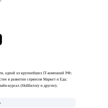
ти, одной из крупнейших IT-компаний РФ;
астие в развитии сервисов Маркет и Еда;
н-курсах (Skillfactory и другие);
, как попасть в топовую IT-компанию и
ь