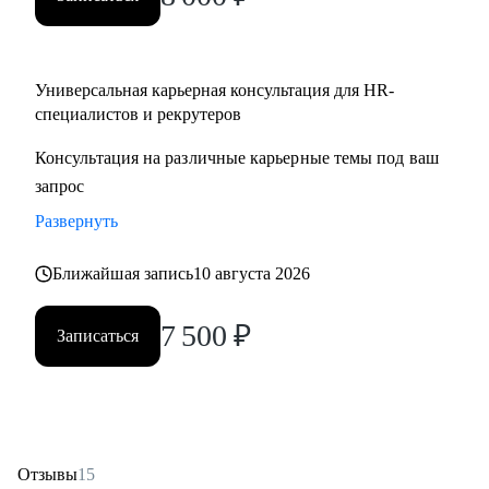
Partner;
• HR менеджерам, которые чувствуют «потолок» и хотят
выйти на новый уровень роли.
Универсальная карьерная консультация для HR-
специалистов и рекрутеров
Консультация на различные карьерные темы под ваш
запрос
Развернуть
Ближайшая запись
10 августа 2026
7 500
₽
Записаться
Отзывы
15