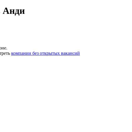
 Анди
оне.
треть
компании без открытых вакансий