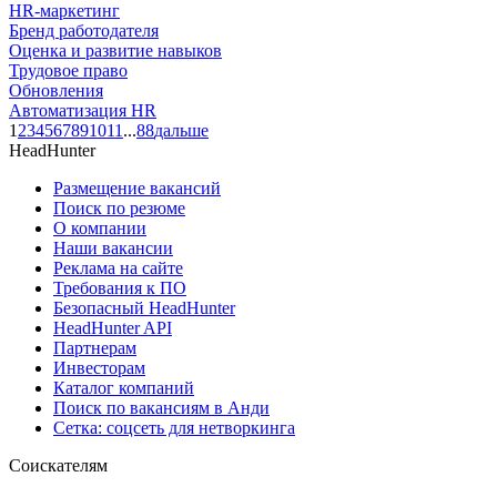
HR-маркетинг
Бренд работодателя
Оценка и развитие навыков
Трудовое право
Обновления
Автоматизация HR
1
2
3
4
5
6
7
8
9
10
11
...
88
дальше
HeadHunter
Размещение вакансий
Поиск по резюме
О компании
Наши вакансии
Реклама на сайте
Требования к ПО
Безопасный HeadHunter
HeadHunter API
Партнерам
Инвесторам
Каталог компаний
Поиск по вакансиям в Анди
Сетка: соцсеть для нетворкинга
Соискателям