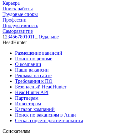
Карьера
Поиск работы
Трудовые споры
Профессии
Продуктивность
Саморазвитие
1
2
3
4
5
6
7
8
9
10
11
...
16
дальше
HeadHunter
Размещение вакансий
Поиск по резюме
О компании
Наши вакансии
Реклама на сайте
Требования к ПО
Безопасный HeadHunter
HeadHunter API
Партнерам
Инвесторам
Каталог компаний
Поиск по вакансиям в Анди
Сетка: соцсеть для нетворкинга
Соискателям