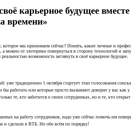
в своё карьерное будущее вмес
а времени»
ие, которое мы принимаем сейчас? Понять, какие личные и профес
, а можно от эзотерики повернуться в сторону технологий и за
л реальностью возможность заглянуть в своё карьерное будущее.
ций: уже традиционно 1 октября стартует этап голосования соиск
ели бы работать или которые просто вызывают доверие у вас как
олько те, кто заботится о своих сотрудниках, но и те, кто откры
ных на работу сотрудников, надо уже сейчас помочь им поверит
 и сделали в ВТБ. Но обо всём по порядку!