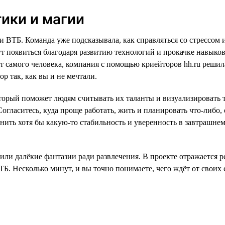
тики и магии
 ВТБ. Команда уже подсказывала, как справляться со стрессом 
ут появиться благодаря развитию технологий и прокачке навыко
 от самого человека, компания с помощью криейторов hh.ru реши
ор так, как вы и не мечтали.
торый поможет людям считывать их таланты и визуализировать т
ласитесь, куда проще работать, жить и планировать что-либо, е
ранить хотя бы какую-то стабильность и уверенность в завтрашне
или далёкие фантазии ради развлечения. В проекте отражается ре
ТБ. Несколько минут, и вы точно понимаете, чего ждёт от своих 