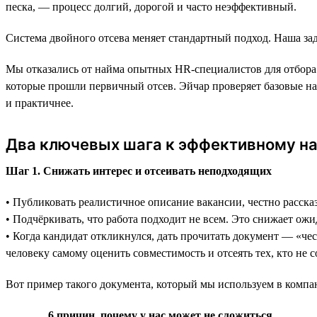
песка, — процесс долгий, дорогой и часто неэффективный.
Система двойного отсева меняет стандартный подход. Наша зад
Мы отказались от найма опытных HR-специалистов для отбора л
которые прошли первичный отсев. Эйчар проверяет базовые н
и практичнее.
Два ключевых шага к эффективному на
Шаг 1. Снижать интерес и отсеивать неподходящих
• Публиковать реалистичное описание вакансии, честно расска
• Подчёркивать, что работа подходит не всем. Это снижает ожи
• Когда кандидат откликнулся, дать прочитать документ — «чес
человеку самому оценить совместимость и отсеять тех, кто не 
Вот пример такого документа, который мы используем в компа
6 причин, почему у нас может не сложиться