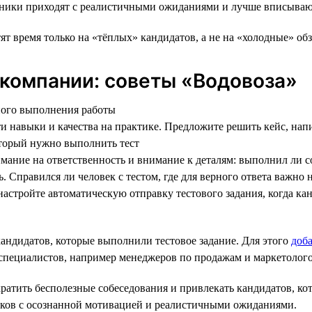
ники приходят с реалистичными ожиданиями и лучше вписывают
ят время только на «тёплых» кандидатов, а не на «холодные» об
 компании: советы «Водовоза»
ного выполнения работы
эти навыки и качества на практике. Предложите решить кейс, нап
оторый нужно выполнить тест
нимание на ответственность и внимание к деталям: выполнил ли 
сь. Справился ли человек с тестом, где для верного ответа важн
настройте автоматическую отправку тестового задания, когда ка
кандидатов, которые выполнили тестовое задание. Для этого
доба
х специалистов, например менеджеров по продажам и маркетолого
кратить бесполезные собеседования и привлекать кандидатов, к
иков с осознанной мотивацией и реалистичными ожиданиями.