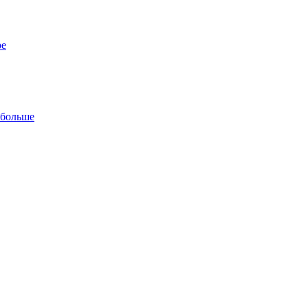
ре
 больше