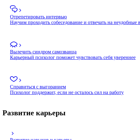
Отрепетировать интервью
Научим проходить собеседование и отвечать на неудобные
Вылечить синдром самозванца
Карьерный психолог поможет чувствовать себя увереннее
Справиться с выгоранием
Психолог поддержит, если не осталось сил на работу
Развитие карьеры
Развитие навыков и карьеры