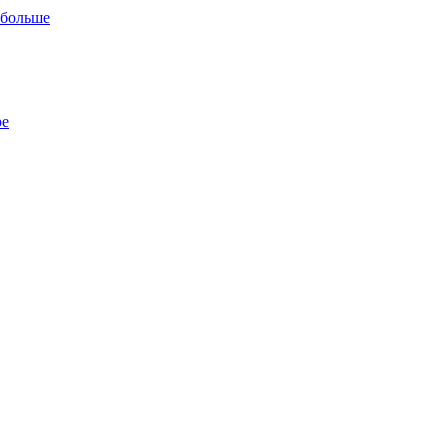
 больше
ре