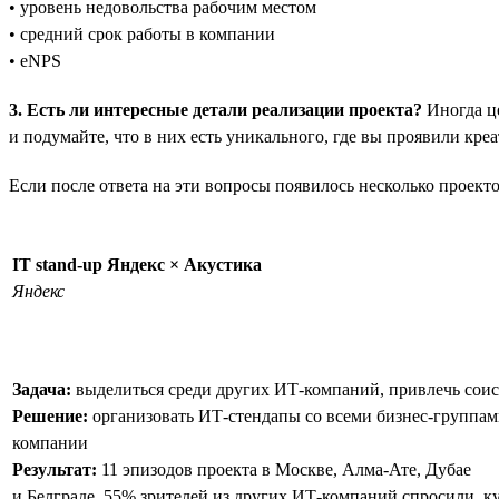
• уровень недовольства рабочим местом
• средний срок работы в компании
• eNPS
3. Есть ли интересные детали реализации проекта?
Иногда це
и подумайте, что в них есть уникального, где вы проявили кр
Если после ответа на эти вопросы появилось несколько проект
IT stand-up Яндекс × Акустика
Яндекс
Задача:
выделиться среди других ИТ-компаний, привлечь соис
Решение:
организовать ИТ-стендапы со всеми бизнес-группа
компании
Результат:
11 эпизодов проекта в Москве, Алма-Ате, Дубае
и Белграде. 55% зрителей из других ИТ-компаний спросили, к