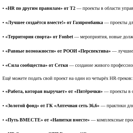
•
«HR по другим правилам» от T2
— проекты в области управ
•
«Лучшее создаётся вместе!» от Газпромбанка
— проекты для
•
«Территория спорта» от Fonbet
— мероприятия, новые должн
•
«Равные возможности» от РООИ «Перспектива»
— лучшие 
•
«Сила сообщества» от Сетки
— создание живого профессио
Ещё можете подать свой проект на один из четырёх HR-треков:
•
«Работа, которая выручает» от «Пятёрочки»
— проекты в о
•
«Золотой фонд» от ГК «Аптечная сеть 36,6»
— практики для 
•
«Путь ВМЕСТЕ» от «Напитки вместе»
— комплексные прое