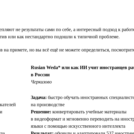
пляют не результаты сами по себе, а интересный подход к рабо
еатив или как нестандартно подошли к типичной проблеме.
ов на примете, но вы всё ещё не можете определиться, посмотри
Rusian Weda* или как ИИ учит иностранцев ра
в России
Черкизово
Задача:
быстро обучать иностранных специалист
кателей
на производстве
ми
Решение:
конвертировать учебные материалы
в видеоформат и мгновенно переводить на иност
языки с помощью искусственного интеллекта
уда
Результат:
обучили и адаптировали 537 иностра