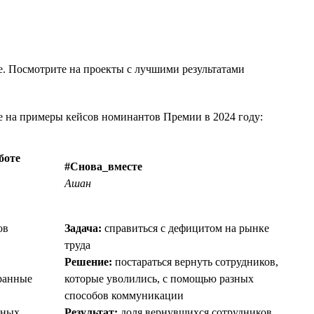
те. Посмотрите на проекты с лучшими результатами
те на примеры кейсов номинантов Премии в 2024 году:
боте
#Снова_вместе
Ашан
ов
Задача:
справиться с дефицитом на рынке
труда
Решение:
постараться вернуть сотрудников,
ранные
которые уволились, с помощью разных
способов коммуникации
нных
Результат:
доля вернувшихся сотрудников