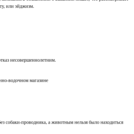
ту, или эйджизм.
отказ несовершеннолетним.
инно-водочном магазине
 без собаки-проводника, а животным нельзя было находиться