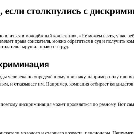
, если столкнулись с дискрим
но влиться в молодёжный коллектив», «Не можем взять, у вас ре
ляет права соискателя, можно обратиться в суд и получить ком
тодатель нарушил право на труд.
скриминация
ды человека по определённому признаку, например полу или возр
ьным, и отказывает им. Например, компания отбирает кандидатов
, поэтому дискриминация может проявляться по-разному. Вот са
искатели молодого и старшего возраста, пенсионеры. Например,