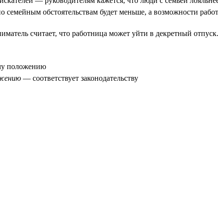
искателей — руководителям кажется, что люди с семьёй лояльне
 по семейным обстоятельствам будет меньше, а возможности раб
матель считает, что работница может уйти в декретный отпуск.
му положению
ожению
— соответствует законодательству