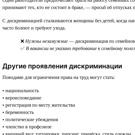
Одни работодатели предпочитают брать на работу семейных со
принимают тех, кто не состоит в браке, — просьб об отпусках
С дискриминацией сталкиваются женщины без детей, когда нани
часто болеют и требуют ухода.
❌
Нужны незамужние
— дискриминация по семейно
✅
В вакансии не указано требование к семейному пол
Другие проявления дискриминации
Поводами для ограничения права на труд могут стать:
• национальность
• вероисповедание
• регистрация по месту жительства
• беременность
• политические убеждения
• членство в профсоюзе
• внешний вид: татуировки, пирсинг, причёска, стиль одежды