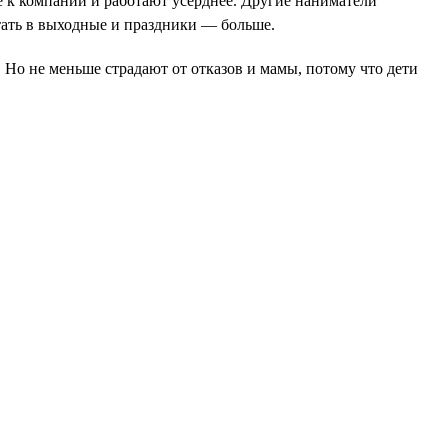
е к компании и работают усерднее. Другие наниматели
отать в выходные и праздники — больше.
 Но не меньше страдают от отказов и мамы, потому что дети