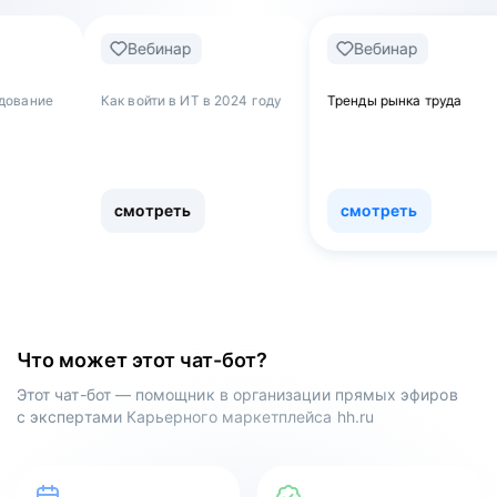
Вебинар
Вебинар
Веб
ак войти в ИТ в 2024 году
Тренды рынка труда
Обнулят
как уво
работы 
сферу
смотреть
смотреть
смот
Что может этот чат-бот?
Этот чат-бот — помощник в организации прямых эфиров
с экспертами Карьерного маркетплейса hh.ru