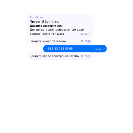
Бот-hh.ru
Привет! Я бот hh.ru.
Давайте знакомиться!
Для регистрации отправьте нам ваши
данные. Всего три шага :)
12:20
Введите номер телефона.
12:20
+935 33 763 01 95
12:20
Введите адрес электронной почты
12:20
alesya-pochta@ya.ru.
12:20
Введите ваше имя
12:20