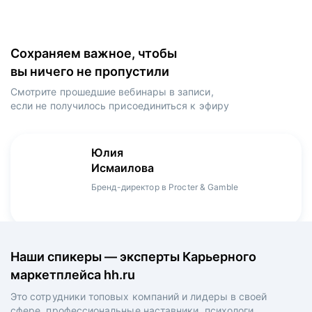
Сохраняем важное, чтобы
вы ничего не пропустили
Смотрите прошедшие вебинары в записи,
если не получилось присоединиться к эфиру
Игорь
Даниил
Юлия
Мария
Денис
Зуриев
Харламов
Исмаилова
Оборина
Мерзлов
Руководитель ИТ-проектов, международный
Head Product Manager в Ozon / ex-Huawei,
Бренд-директор в Procter & Gamble
Менеджер продукта в hh.ru
Креативный директор в XReady Lab, ex-КРОК
аэропорт Шереметьево, ex-Лукойл
Playrix
Наши спикеры — эксперты Карьерного
маркетплейса hh.ru
Это сотрудники топовых компаний и лидеры в своей
сфере, профессиональные наставники, психологи,