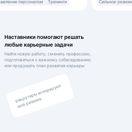
рт
Управление персоналом
Тренинги
ьная
(market/product fit) в найме. Знаю ожидания
рекрутеров, нанимающих менеджеров
овленных
и владельцев компаний. • Выстраиваю
сторителлинг в резюме и самопрезентации для
 на рынок
раскрытия вашей профессиональной личности •
Наставники помогают решать
й •
Выравниваю ваши личные цели и планы
любые карьерные задачи
боты,
работодателя.
явления
Найти новую работу, сменить профессию,
роения
подготовиться к важному собеседованию
 итогам
или продумать план
развития карьеры
казчиков
рекрутеры игнорируют
моё резюме