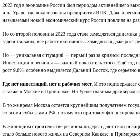
2023 год в экономике России был периодом активнейшего выхо
и на Урале, где локализованы предприятия ВПК. Даже в регион
называемый новый экономический курс России повлиял на раз
Но со второй половины 2023 года стала замедляться динамика
задействованы, все работники наняты. Замедлился даже рост р
Но — уникальная ситуация! — первый раз за кризисы последних
Инвестиции в регионы — важный показатель этого. Ещё год н
рост 9,8%, особенно выделяется Дальний Восток, где серьёзно
Где нет инвестиций, нет и рабочих мест.
И это подтверждает с
а также в Москве и Приволжье. На Урале главным драйвером ст
В то же время Москва остаётся крупнейшим получателем госуд
со всеми субъектами РФ, потому что при таком финансировани
В жилищном строительстве регионы-лидеры сдают свои позиции.
стало больше нового жилья на Северном Кавказе, в Приморском