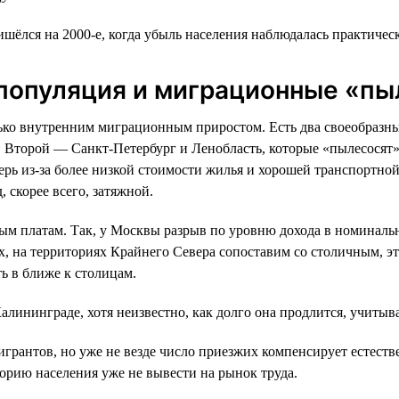
шёлся на 2000-е, когда убыль населения наблюдалась практическ
епопуляция и миграционные «п
лько внутренним миграционным приростом. Есть два своеобраз
 Второй — Санкт-Петербург и Ленобласть, которые «пылесосят» 
перь из-за более низкой стоимости жилья и хорошей транспортн
, скорее всего, затяжной.
ым платам. Так, у Москвы разрыв по уровню дохода в номинальн
х, на территориях Крайнего Севера сопоставим со столичным, эт
ь в ближе к столицам.
алининграде, хотя неизвестно, как долго она продлится, учиты
антов, но уже не везде число приезжих компенсирует естестве
егорию населения уже не вывести на рынок труда.