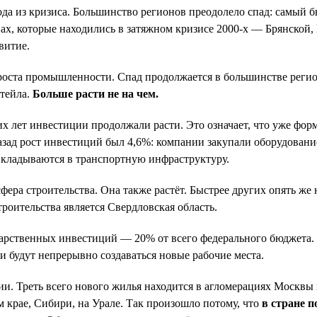
да из кризиса. Большинство регионов преодолело спад: самый 
ах, которые находились в затяжном кризисе 2000-х — Брянской,
витие.
 роста промышленности. Спад продолжается в большинстве реги
етейла.
Больше расти не на чем.
 лет инвестиции продолжали расти. Это означает, что уже форм
азад рост инвестиций был 4,6%: компании закупали оборудован
 вкладываются в транспортную инфраструктуру.
фера строительства. Она также растёт. Быстрее других опять ж
роительства является Свердловская область.
арственных инвестиций — 20% от всего федерального бюджета. 
и будут непрерывно создаваться новые рабочие места.
 Треть всего нового жилья находится в агломерациях Москвы и 
 крае, Сибири, на Урале. Так произошло потому, что
в стране 