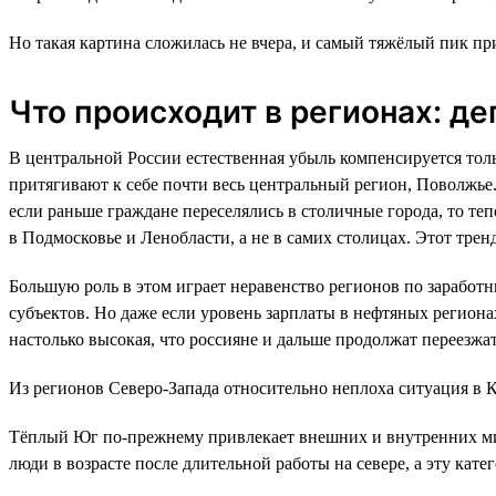
Но такая картина сложилась не вчера, и самый тяжёлый пик при
Что происходит в регионах: д
В центральной России естественная убыль компенсируется то
притягивают к себе почти весь центральный регион, Поволжье.
если раньше граждане переселялись в столичные города, то те
в Подмосковье и Ленобласти, а не в самих столицах. Этот тренд
Большую роль в этом играет неравенство регионов по заработн
субъектов. Но даже если уровень зарплаты в нефтяных региона
настолько высокая, что россияне и дальше продолжат переезжат
Из регионов Северо-Запада относительно неплоха ситуация в К
Тёплый Юг по-прежнему привлекает внешних и внутренних мигр
люди в возрасте после длительной работы на севере, а эту кат