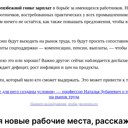
еизбежной гонке зарплат
в борьбе за имеющихся работников. Н
ротничков, востребованных практических у всех промышленников
ям ничего не остаётся, как также повышать предложения, чтоб
они будут выходить на рынок труда, то будут просить сопостави
енты соцподдержки — компенсации, пенсии, выплаты, — чтобы с
хо это или хорошо? Важно другое: сейчас наблюдается дисбал
ждает дефицит, рост инфляции и цен на продукты.
ти, который мало кто сможет выдержать. Это может привести к т
Нажмите на изображение, чтобы увеличить его
я новые рабочие места, расска