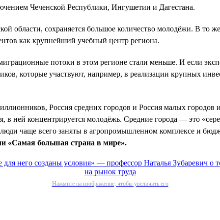
лючением Чеченской Республики, Ингушетии и Дагестана.
ской области, сохраняется большое количество молодёжи. В то ж
ентов как крупнейший учебный центр региона.
 миграционные потоки в этом регионе стали меньше. И если экс
виков, которые участвуют, например, в реализации крупных инв
миллионников, Россия средних городов и Россия малых городов 
я, в ней концентрируется молодёжь. Средние города — это «сере
л люди чаще всего заняты в агропромышленном комплексе и бюд
ли «Самая большая страна в мире».
Нажмите на изображение, чтобы увеличить его