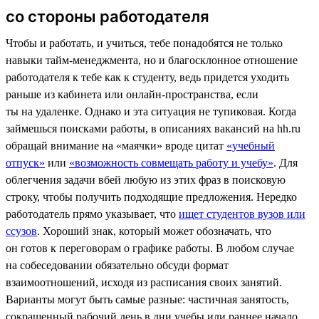
со стороны работодателя
Чтобы и работать, и учиться, тебе понадобятся не только
навыки тайм-менеджмента, но и благосклонное отношение
работодателя к тебе как к студенту, ведь придется уходить
раньше из кабинета или онлайн-пространства, если
ты на удаленке. Однако и эта ситуация не тупиковая. Когда
займешься поисками работы, в описаниях вакансий на hh.ru
обращай внимание на «маячки» вроде цитат
«учебный
отпуск»
или
«возможность совмещать работу и учебу»
. Для
облегчения задачи вбей любую из этих фраз в поисковую
строку, чтобы получить подходящие предложения. Нередко
работодатель прямо указывает, что
ищет студентов вузов или
ссузов
. Хороший знак, который может обозначать, что
он готов к переговорам о графике работы. В любом случае
на собеседовании обязательно обсуди формат
взаимоотношений, исходя из расписания своих занятий.
Варианты могут быть самые разные: частичная занятость,
сокращенный рабочий день в дни учебы или раннее начало