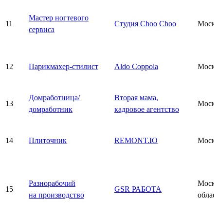
Мастер ногтевого
11
Студия Choo Choo
Моск
сервиса
12
Парикмахер-стилист
Aldo Coppola
Моск
Домработница/
Вторая мама,
13
Моск
домработник
кадровое агентство
14
Плиточник
REMONT.IO
Моск
Разнорабочий
Моско
15
GSR РАБОТА
на производство
облас