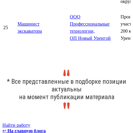
округ
ООО
Произ
Машинист
Профессиональные
участ
25
экскаватора
технологии,
200 к
ОП Новый Уренгой
Уренг
* Все представленные в подборке позиции
актуальны
на момент публикации материала
Найти работу
↩
На главную блога