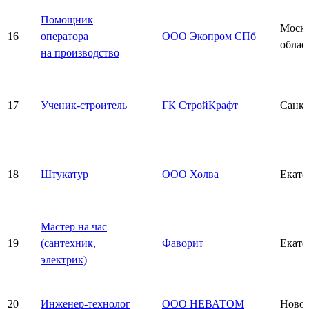
Помощник
Моско
16
оператора
ООО Экопром СПб
облас
на производство
17
Ученик-строитель
ГК СтройКрафт
Санкт
18
Штукатур
ООО Холва
Екате
Мастер на час
19
(сантехник,
Фаворит
Екате
электрик)
20
Инженер-технолог
ООО НЕВАТОМ
Новос