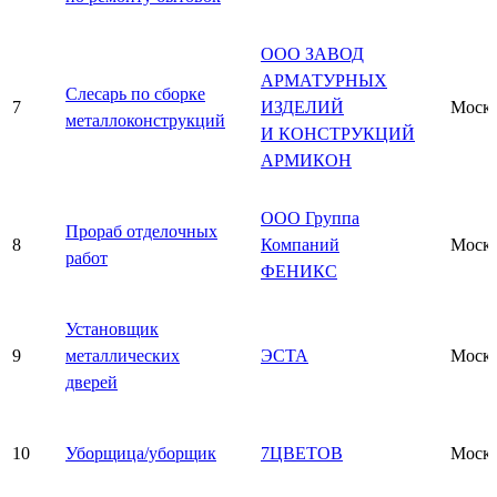
ООО ЗАВОД
АРМАТУРНЫХ
Слесарь по сборке
7
ИЗДЕЛИЙ
Моск
металлоконструкций
И КОНСТРУКЦИЙ
АРМИКОН
ООО Группа
Прораб отделочных
8
Компаний
Моск
работ
ФЕНИКС
Установщик
9
металлических
ЭСТА
Моск
дверей
10
Уборщица/уборщик
7ЦВЕТОВ
Моск