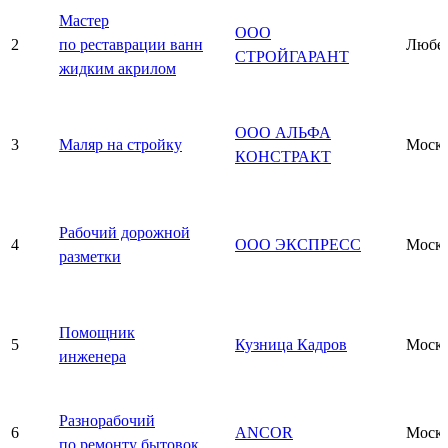
Мастер
ООО
2
по реставрации ванн
Любе
СТРОЙГАРАНТ
жидким акрилом
ООО АЛЬФА
3
Маляр на стройку
Моск
КОНСТРАКТ
Рабочий дорожной
4
ООО ЭКСПРЕСС
Моск
разметки
Помощник
5
Кузница Кадров
Моск
инженера
Разнорабочий
6
ANCOR
Моск
по ремонту бытовок