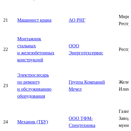
Мирн
21
Машинист крана
АО РНГ
Респу
Монтажник
стальных
ООО
22
Респу
и железобетонных
Энерготехсервис
конструкций
Электрослесарь
по ремонту
Группа Компаний
Желез
23
и обслуживанию
Мечел
Илим
оборудования
Газим
ООО ТФМ-
Завод
24
Механик (ТБУ)
Спецтехника
муни