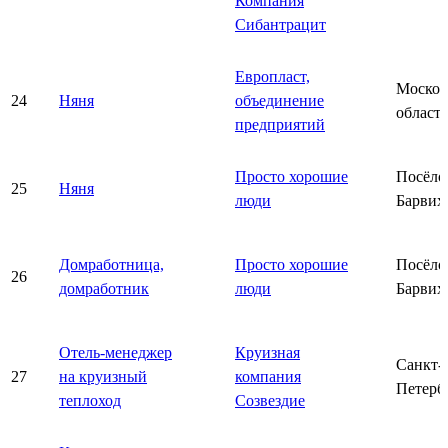
Компания
Сибантрацит
Европласт,
Москов
24
Няня
объединение
область
предприятий
Просто хорошие
Посёло
25
Няня
люди
Барвих
Домработница,
Просто хорошие
Посёло
26
домработник
люди
Барвих
Отель-менеджер
Круизная
Санкт-
27
на круизный
компания
Петерб
теплоход
Созвездие