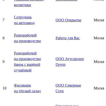
косметики
Сотрудник
7
ООО Открытие
Москва
на автозавод
Разнорабочий
8
Работа для Вас
Москва
на производство
Разнорабочий
на производство
ООО Аутсорсинг
9
Москва
банок с варёной
Групп
сгущёнкой
Фасовщик
ООО Северные
10
Москва
на тёплый склад
Сети