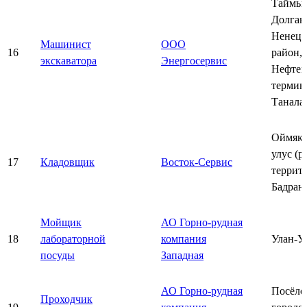
Таймы
Долган
Ненец
Машинист
ООО
16
район,
экскаватора
Энергосервис
Нефтен
термин
Танала
Оймяко
улус (р
17
Кладовщик
Восток-Сервис
террит
Бадран
Мойщик
АО Горно-рудная
18
лабораторной
компания
Улан-У
посуды
Западная
АО Горно-рудная
Посёло
Проходчик