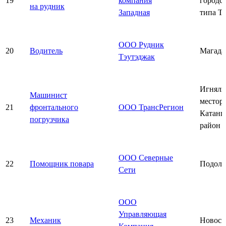
19
компания
городс
на рудник
Западная
типа Т
ООО Рудник
20
Водитель
Магада
Тэутэджак
Игняли
Машинист
местор
21
фронтального
ООО ТрансРегион
Катанг
погрузчика
район
ООО Северные
22
Помощник повара
Подоль
Сети
ООО
Управляющая
23
Механик
Новоси