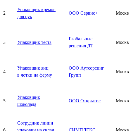
Упаковщик кремов
2
ООО Сервис+
Москва
для рук
Глобальные
3
Упаковщик теста
Москва
решения ДТ
Упаковщик яиц
ООО Аутсорсинг
4
Москва
в лотки на ферму
Групп
Упаковщик
5
ООО Открытие
Москва
шоколада
Сотрудник линии
6
упаковки на склад
СИМПЛЕКС
Москва