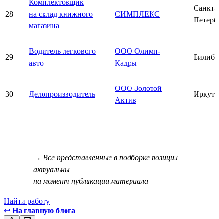
Комплектовщик
Санкт-
28
на склад книжного
СИМПЛЕКС
Петерб
магазина
Водитель легкового
ООО Олимп-
29
Билиби
авто
Кадры
ООО Золотой
30
Делопроизводитель
Иркутс
Актив
→ Все представленные в подборке позиции
актуальны
на момент публикации материала
Найти работу
↩
На главную блога