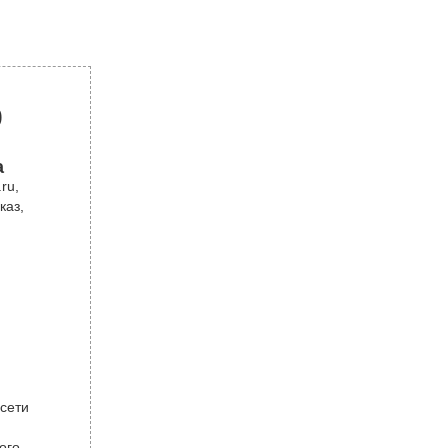
р
а
ru,
каз,
 сети
ого