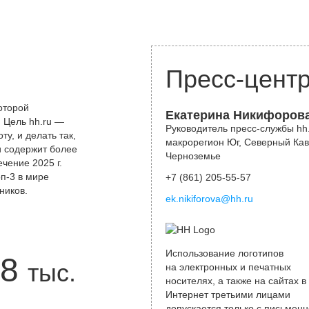
Пресс-цент
оторой
Екатерина Никифоров
 Цель hh.ru —
Руководитель пресс-службы hh.
у, и делать так,
макрорегион Юг, Северный Кав
и содержит более
Черноземье
чение 2025 г.
оп-3 в мире
+7 (861) 205-55-57
ников.
ek.nikiforova@hh.ru
Использование логотипов
8
тыс.
на электронных и печатных
носителях, а также на сайтах в
Интернет третьими лицами
допускается только с письменн