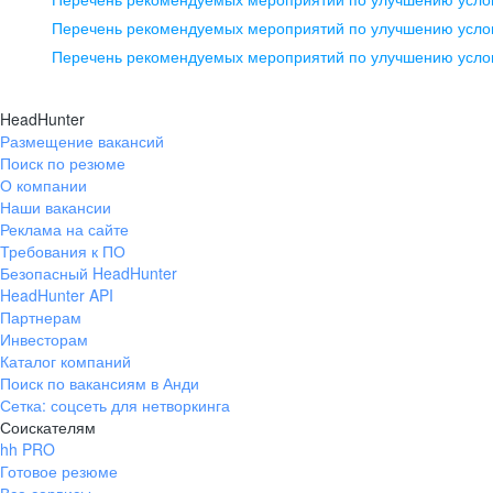
pr@ural.hh.ru
Перечень рекомендуемых мероприятий по улучшению услов
Перечень рекомендуемых мероприятий по улучшению усло
Новосибирск
ул. Большевистская, д. 35,
HeadHunter
помещение 21
Размещение вакансий
Поиск по резюме
+7 383 207-94-64
О компании
pr@nsk.hh.ru
Наши вакансии
Реклама на сайте
Требования к ПО
Безопасный HeadHunter
HeadHunter API
Партнерам
Инвесторам
Каталог компаний
Поиск по вакансиям в Анди
Сетка: соцсеть для нетворкинга
Соискателям
hh PRO
Готовое резюме