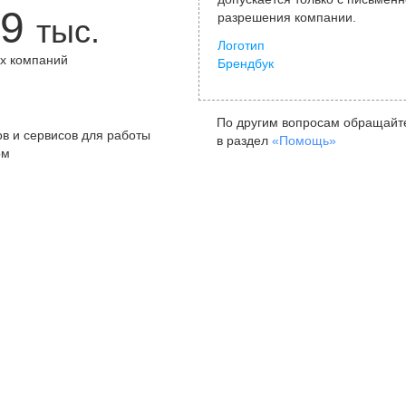
9
разрешения компании.
тыс.
Логотип
х компаний
Брендбук
+
По другим вопросам обращайт
в и сервисов для работы
в раздел
«Помощь»
ом
Санкт-Петербург
Я
ул. Жуковского, д. 19, особняк
ул